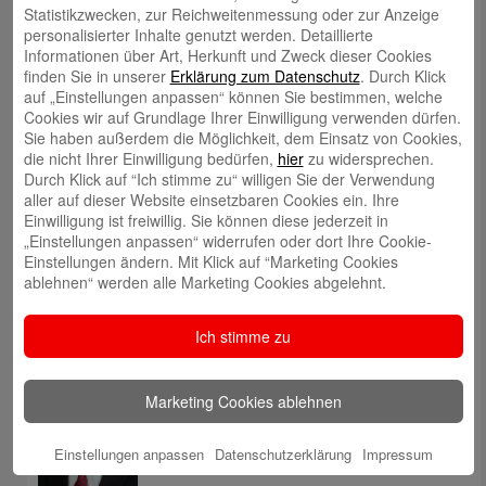
Statistikzwecken, zur Reichweitenmessung oder zur Anzeige
personalisierter Inhalte genutzt werden. Detaillierte
Thomas Schweikl
Informationen über Art, Herkunft und Zweck dieser Cookies
finden Sie in unserer
Erklärung zum Datenschutz
. Durch Klick
auf „Einstellungen anpassen“ können Sie bestimmen, welche
Cookies wir auf Grundlage Ihrer Einwilligung verwenden dürfen.
Sie haben außerdem die Möglichkeit, dem Einsatz von Cookies,
die nicht Ihrer Einwilligung bedürfen,
hier
zu widersprechen.
Durch Klick auf “Ich stimme zu“ willigen Sie der Verwendung
Susanne Beck
aller auf dieser Website einsetzbaren Cookies ein. Ihre
Einwilligung ist freiwillig. Sie können diese jederzeit in
„Einstellungen anpassen“ widerrufen oder dort Ihre Cookie-
Einstellungen ändern. Mit Klick auf “Marketing Cookies
ablehnen“ werden alle Marketing Cookies abgelehnt.
Ich stimme zu
Robert Elsberger
Marketing Cookies ablehnen
Einstellungen anpassen
Datenschutzerklärung
Impressum