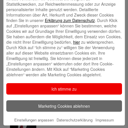
Statistikzwecken, zur Reichweitenmessung oder zur Anzeige
personalisierter Inhalte genutzt werden. Detaillierte
Thomas Schweikl
Informationen über Art, Herkunft und Zweck dieser Cookies
finden Sie in unserer
Erklärung zum Datenschutz
. Durch Klick
auf „Einstellungen anpassen“ können Sie bestimmen, welche
Cookies wir auf Grundlage Ihrer Einwilligung verwenden dürfen.
Sie haben außerdem die Möglichkeit, dem Einsatz von Cookies,
die nicht Ihrer Einwilligung bedürfen,
hier
zu widersprechen.
Durch Klick auf “Ich stimme zu“ willigen Sie der Verwendung
Susanne Beck
aller auf dieser Website einsetzbaren Cookies ein. Ihre
Einwilligung ist freiwillig. Sie können diese jederzeit in
„Einstellungen anpassen“ widerrufen oder dort Ihre Cookie-
Einstellungen ändern. Mit Klick auf “Marketing Cookies
ablehnen“ werden alle Marketing Cookies abgelehnt.
Ich stimme zu
Robert Elsberger
Marketing Cookies ablehnen
Einstellungen anpassen
Datenschutzerklärung
Impressum