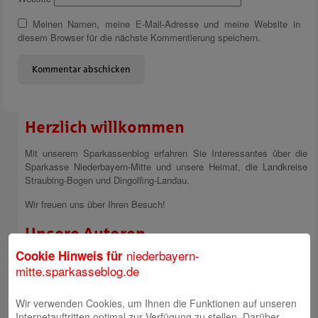
Meinen Namen, meine E-Mail-Adresse und meine Website in
diesem Browser für die nächste Kommentierung speichern.
Herzlich willkommen
Mit unserem Sparkassenblog erfahren Sie Interessantes über die
Sparkasse Niederbayern-Mitte und unsere Heimat, die Landkreise
Straubing-Bogen und Dingolfing-Landau.
Wir freuen uns über Ihren Besuch!
Unsere Autoren
niederbayern-
Cookie Hinweis für
Sparkasse Niederbayern-Mitte
mitte.sparkasseblog.de
Wir verwenden Cookies, um Ihnen die Funktionen auf unseren
Internetauftritten optimal zur Verfügung zu stellen. Darüber